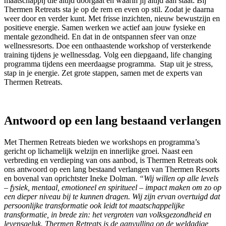
maatschappij die altijd doorgaat en waarin jij altijd aan staat. Bij
Thermen Retreats sta je op de rem en even op stil. Zodat je daarna
weer door en verder kunt. Met frisse inzichten, nieuw bewustzijn en
positieve energie. Samen werken we actief aan jouw fysieke en
mentale gezondheid. En dat in de ontspannen sfeer van onze
wellnessresorts. Doe een onthaastende workshop of versterkende
training tijdens je wellnessdag. Volg een diepgaand, life changing
programma tijdens een meerdaagse programma. Stap uit je stress,
stap in je energie. Zet grote stappen, samen met de experts van
Thermen Retreats.
Antwoord op een lang bestaand verlangen
Met Thermen Retreats bieden we workshops en programma’s
gericht op lichamelijk welzijn en innerlijke groei. Naast een
verbreding en verdieping van ons aanbod, is Thermen Retreats ook
ons antwoord op een lang bestaand verlangen van Thermen Resorts
en bovenal van oprichtster Ineke Dolman.
“Wij willen op alle levels
– fysiek, mentaal, emotioneel en spiritueel – impact maken om zo op
een dieper niveau bij te kunnen dragen. Wij zijn ervan overtuigd dat
persoonlijke transformatie ook leidt tot maatschappelijke
transformatie, in brede zin: het vergroten van volksgezondheid en
levensgeluk.
Thermen Retreats is de aanvulling op de weldadige,