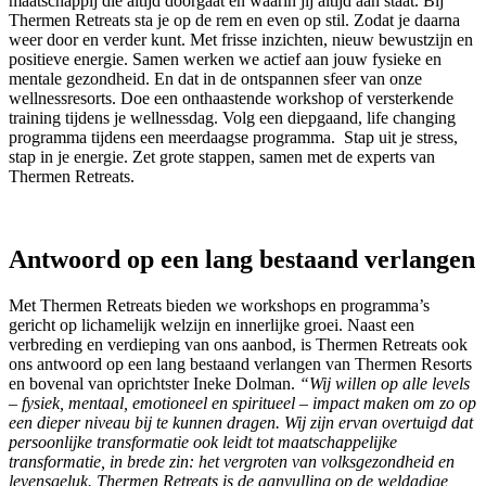
maatschappij die altijd doorgaat en waarin jij altijd aan staat. Bij
Thermen Retreats sta je op de rem en even op stil. Zodat je daarna
weer door en verder kunt. Met frisse inzichten, nieuw bewustzijn en
positieve energie. Samen werken we actief aan jouw fysieke en
mentale gezondheid. En dat in de ontspannen sfeer van onze
wellnessresorts. Doe een onthaastende workshop of versterkende
training tijdens je wellnessdag. Volg een diepgaand, life changing
programma tijdens een meerdaagse programma. Stap uit je stress,
stap in je energie. Zet grote stappen, samen met de experts van
Thermen Retreats.
Antwoord op een lang bestaand verlangen
Met Thermen Retreats bieden we workshops en programma’s
gericht op lichamelijk welzijn en innerlijke groei. Naast een
verbreding en verdieping van ons aanbod, is Thermen Retreats ook
ons antwoord op een lang bestaand verlangen van Thermen Resorts
en bovenal van oprichtster Ineke Dolman.
“Wij willen op alle levels
– fysiek, mentaal, emotioneel en spiritueel – impact maken om zo op
een dieper niveau bij te kunnen dragen. Wij zijn ervan overtuigd dat
persoonlijke transformatie ook leidt tot maatschappelijke
transformatie, in brede zin: het vergroten van volksgezondheid en
levensgeluk.
Thermen Retreats is de aanvulling op de weldadige,