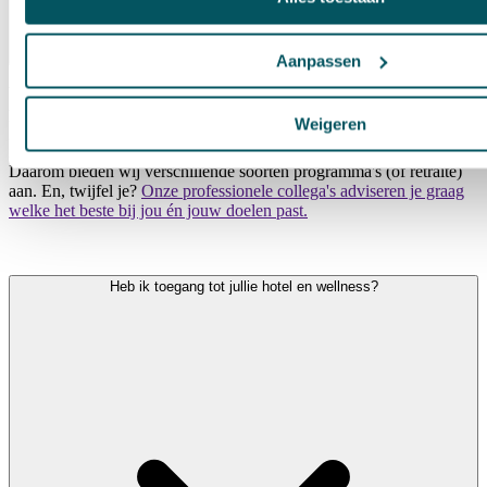
Aanpassen
Wat een aanbod, wat een luxe! Iedere workshop of meerdaags
programma is een cadeautje voor jezelf. Je hebt namelijk de keuze
Weigeren
gemaakt om tijd voor jezelf te nemen. In alle rust te reflecteren en
inzichten te krijgen. Welke precies bij jou past, is heel persoonlijk.
Daarom bieden wij verschillende soorten programma's (of retraite)
aan. En, twijfel je?
Onze professionele collega's adviseren je graag
welke het beste bij jou én jouw doelen past.
Heb ik toegang tot jullie hotel en wellness?