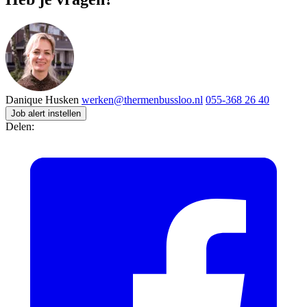
Danique Husken
werken@thermenbussloo.nl
055-368 26 40
Job alert instellen
Delen: