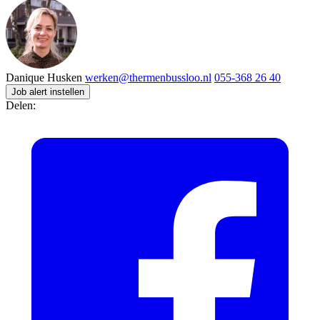
Danique Husken
werken@thermenbussloo.nl
055-368 26 40
Job alert instellen
Delen: