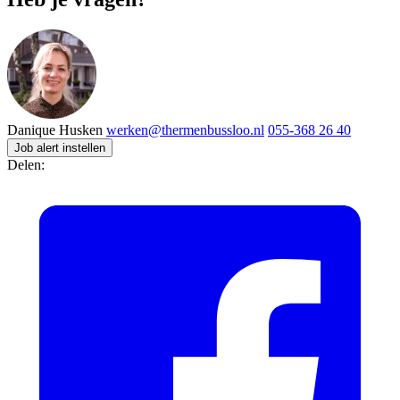
Danique Husken
werken@thermenbussloo.nl
055-368 26 40
Job alert instellen
Delen: