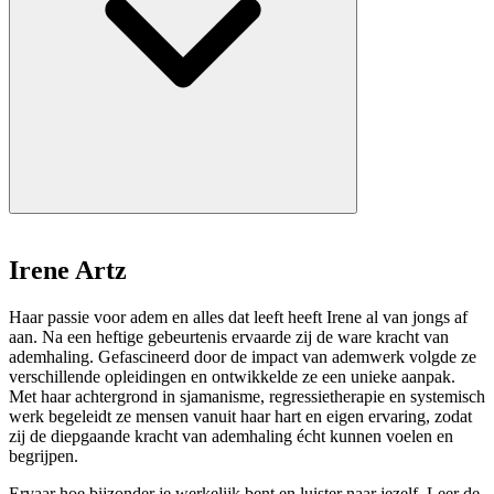
Irene Artz
Haar passie voor adem en alles dat leeft heeft Irene al van jongs af
aan. Na een heftige gebeurtenis ervaarde zij de ware kracht van
ademhaling. Gefascineerd door de impact van ademwerk volgde ze
verschillende opleidingen en ontwikkelde ze een unieke aanpak.
Met haar achtergrond in sjamanisme, regressietherapie en systemisch
werk begeleidt ze mensen vanuit haar hart en eigen ervaring, zodat
zij de diepgaande kracht van ademhaling écht kunnen voelen en
begrijpen.
Ervaar hoe bijzonder je werkelijk bent en luister naar jezelf. Leer de